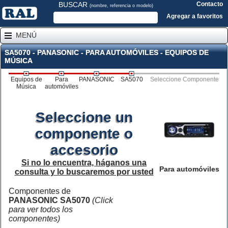
BUSCAR
Contacto
(nombre, referencia o modelo)
Agregar a favoritos
MENÚ
SA5070 - PANASONIC - PARA AUTOMÓVILES - EQUIPOS DE
MÚSICA
Equipos de
Para
PANASONIC
SA5070
Seleccione Componente
Música
automóviles
Seleccione un
componente o
accesorio
Si no lo encuentra, háganos una
Para automóviles
consulta y lo buscaremos por usted
Componentes de
PANASONIC SA5070
(Click
para ver todos los
componentes)