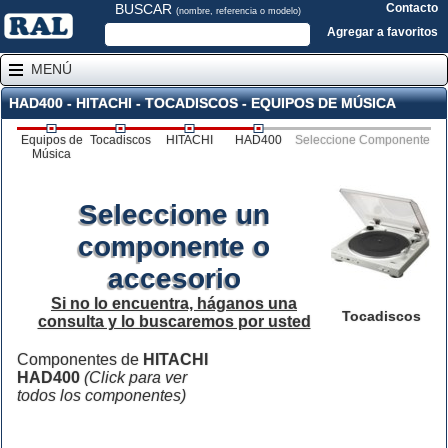
BUSCAR
Contacto
(nombre, referencia o modelo)
Agregar a favoritos
MENÚ
HAD400 - HITACHI - TOCADISCOS - EQUIPOS DE MÚSICA
Equipos de
Tocadiscos
HITACHI
HAD400
Seleccione Componente
Música
Seleccione un
componente o
accesorio
Si no lo encuentra, háganos una
Tocadiscos
consulta y lo buscaremos por usted
Componentes de
HITACHI
HAD400
(Click para ver
todos los componentes)