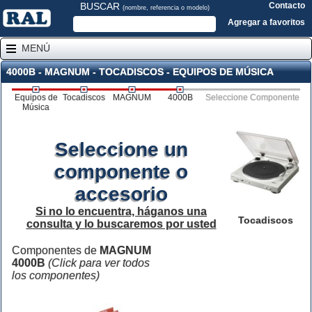
BUSCAR
Contacto
(nombre, referencia o modelo)
Agregar a favoritos
MENÚ
4000B - MAGNUM - TOCADISCOS - EQUIPOS DE MÚSICA
Equipos de
Tocadiscos
MAGNUM
4000B
Seleccione Componente
Música
Seleccione un
componente o
accesorio
Si no lo encuentra, háganos una
Tocadiscos
consulta y lo buscaremos por usted
Componentes de
MAGNUM
4000B
(Click para ver todos
los componentes)