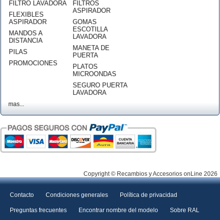
FILTRO LAVADORA
FILTROS
ASPIRADOR
FLEXIBLES
ASPIRADOR
GOMAS
ESCOTILLA
MANDOS A
LAVADORA
DISTANCIA
MANETA DE
PILAS
PUERTA
PROMOCIONES
PLATOS
MICROONDAS
SEGURO PUERTA
LAVADORA
mas...
Copyright © Recambios y Accesorios onLine 2026
Contacto
Condiciones generales
Política de privacidad
Preguntas frecuentes
Encontrar nombre del modelo
Sobre RAL