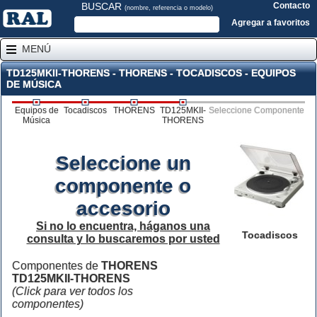
BUSCAR
Contacto
(nombre, referencia o modelo)
Agregar a favoritos
MENÚ
TD125MKII-THORENS - THORENS - TOCADISCOS - EQUIPOS
DE MÚSICA
Equipos de
Tocadiscos
THORENS
TD125MKII-
Seleccione Componente
Música
THORENS
Seleccione un
componente o
accesorio
Si no lo encuentra, háganos una
Tocadiscos
consulta y lo buscaremos por usted
Componentes de
THORENS
TD125MKII-THORENS
(Click para ver todos los
componentes)