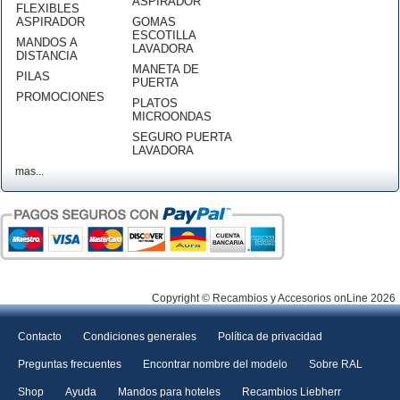
ASPIRADOR
FLEXIBLES
ASPIRADOR
GOMAS
ESCOTILLA
MANDOS A
LAVADORA
DISTANCIA
MANETA DE
PILAS
PUERTA
PROMOCIONES
PLATOS
MICROONDAS
SEGURO PUERTA
LAVADORA
mas...
Copyright © Recambios y Accesorios onLine 2026
Contacto
Condiciones generales
Política de privacidad
Preguntas frecuentes
Encontrar nombre del modelo
Sobre RAL
Shop
Ayuda
Mandos para hoteles
Recambios Liebherr