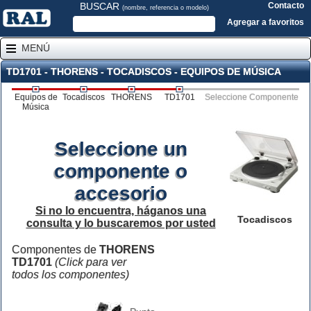
BUSCAR
Contacto
(nombre, referencia o modelo)
Agregar a favoritos
MENÚ
TD1701 - THORENS - TOCADISCOS - EQUIPOS DE MÚSICA
Equipos de
Tocadiscos
THORENS
TD1701
Seleccione Componente
Música
Seleccione un
componente o
accesorio
Si no lo encuentra, háganos una
Tocadiscos
consulta y lo buscaremos por usted
Componentes de
THORENS
TD1701
(Click para ver
todos los componentes)