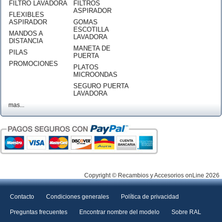
FILTRO LAVADORA
FILTROS
ASPIRADOR
FLEXIBLES
ASPIRADOR
GOMAS
ESCOTILLA
MANDOS A
LAVADORA
DISTANCIA
MANETA DE
PILAS
PUERTA
PROMOCIONES
PLATOS
MICROONDAS
SEGURO PUERTA
LAVADORA
mas...
Copyright © Recambios y Accesorios onLine 2026
Contacto
Condiciones generales
Política de privacidad
Preguntas frecuentes
Encontrar nombre del modelo
Sobre RAL