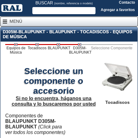
BUSCAR
Contacto
(nombre, referencia o modelo)
Agregar a favoritos
MENÚ
D305M-BLAUPUNKT - BLAUPUNKT - TOCADISCOS - EQUIPOS
DE MÚSICA
Equipos de
Tocadiscos
BLAUPUNKT
D305M-
Seleccione Componente
Música
BLAUPUNKT
Seleccione un
componente o
accesorio
Si no lo encuentra, háganos una
Tocadiscos
consulta y lo buscaremos por usted
Componentes de
BLAUPUNKT D305M-
BLAUPUNKT
(Click para
ver todos los componentes)