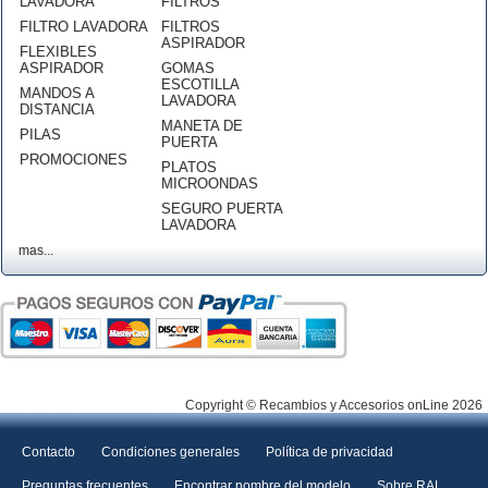
LAVADORA
FILTROS
FILTRO LAVADORA
FILTROS
ASPIRADOR
FLEXIBLES
ASPIRADOR
GOMAS
ESCOTILLA
MANDOS A
LAVADORA
DISTANCIA
MANETA DE
PILAS
PUERTA
PROMOCIONES
PLATOS
MICROONDAS
SEGURO PUERTA
LAVADORA
mas...
Copyright © Recambios y Accesorios onLine 2026
Contacto
Condiciones generales
Política de privacidad
Preguntas frecuentes
Encontrar nombre del modelo
Sobre RAL