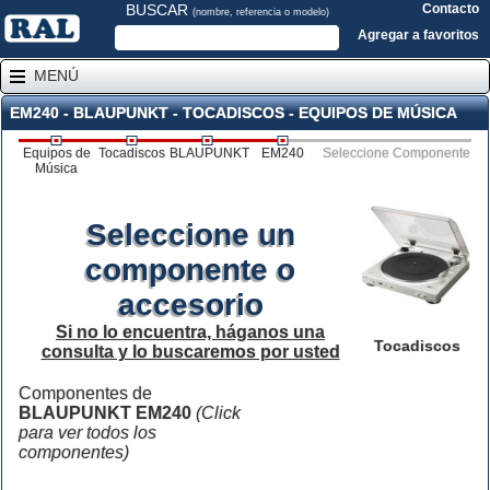
BUSCAR
Contacto
(nombre, referencia o modelo)
Agregar a favoritos
MENÚ
EM240 - BLAUPUNKT - TOCADISCOS - EQUIPOS DE MÚSICA
Equipos de
Tocadiscos
BLAUPUNKT
EM240
Seleccione Componente
Música
Seleccione un
componente o
accesorio
Si no lo encuentra, háganos una
Tocadiscos
consulta y lo buscaremos por usted
Componentes de
BLAUPUNKT EM240
(Click
para ver todos los
componentes)