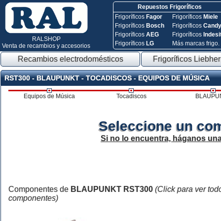
Repuestos Frigoríficos
Frigoríficos
Fagor
Frigoríficos
Miele
Frigoríficos
Bosch
Frigoríficos
Cand
Frigoríficos
AEG
Frigoríficos
Indesi
RALSHOP
Frigoríficos
LG
Más marcas frigo.
Venta de recambios y accesorios
Recambios electrodomésticos
Frigoríficos Liebher
RST300 - BLAUPUNKT - TOCADISCOS - EQUIPOS DE MÚSICA
Equipos de Música
Tocadiscos
BLAUPU
Seleccione un co
Si no lo encuentra, háganos un
Componentes de
BLAUPUNKT RST300
(Click para ver tod
componentes)