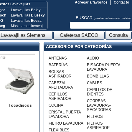
Agregar a favoritos
Contacto
stos Lavavajillas
gor
Lavavajillas
Balay
sch
Lavavajillas
Bluesky
BUSCAR
(nombre, referencia o modelo)
EG
Lavavajillas
Edesa
meg
Más marcas lavavaj.
Lavavajillas Siemens
Cafeteras SAECO
Consulta
ACCESORIOS POR CATEGORÍAS
nte
ANTENAS
AUDIO
BATERÍAS
BISAGRA PUERTA
LAVADORA
BOLSAS
ASPIRADOR
BOMBILLAS
CABEZAL
CABLES
AFEITADORA
CEPILLOS DE
CEPILLOS
DIENTES
ASPIRADOR
CORREAS
Tocadiscos
COCINA
LAVADORAS-
SECADORAS
CRISTAL PUERTA
LAVADORA
FILTROS
FILTRO LAVADORA
FILTROS
ASPIRADOR
FLEXIBLES