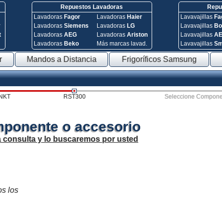
Repuestos Lavadoras
Repue
Lavadoras
Fagor
Lavadoras
Haier
Lavavajillas
Fa
y
Lavadoras
Siemens
Lavadoras
LG
Lavavajillas
Bo
t
Lavadoras
AEG
Lavadoras
Ariston
Lavavajillas
A
Lavadoras
Beko
Más marcas lavad.
Lavavajillas
S
r
Mandos a Distancia
Frigoríficos Samsung
NKT
RST300
Seleccione Compone
mponente o accesorio
a consulta y lo buscaremos por usted
os los