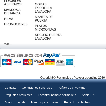
FLEXIBLES
ASPIRADOR
GOMAS
ESCOTILLA
MANDOS A
LAVADORA
DISTANCIA
MANETA DE
PILAS
PUERTA
PROMOCIONES
PLATOS
MICROONDAS
SEGURO PUERTA
LAVADORA
mas...
Copyright © Recambios y Accesorios onLine 2026
Contacto
Condiciones generales
Política de privacidad
Preguntas frecuentes
Encontrar nombre del modelo
Sobre RAL
Shop
Ayuda
Mandos para hoteles
Recambios Liebherr