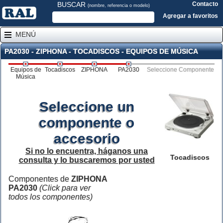
BUSCAR
Contacto
(nombre, referencia o modelo)
Agregar a favoritos
MENÚ
PA2030 - ZIPHONA - TOCADISCOS - EQUIPOS DE MÚSICA
Equipos de
Tocadiscos
ZIPHONA
PA2030
Seleccione Componente
Música
Seleccione un
componente o
accesorio
Si no lo encuentra, háganos una
Tocadiscos
consulta y lo buscaremos por usted
Componentes de
ZIPHONA
PA2030
(Click para ver
todos los componentes)