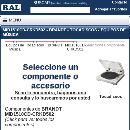
BUSCAR
Contacto
(nombre, referencia o modelo)
Agregar a favoritos
MENÚ
MID1510CD-CRKD502 - BRANDT - TOCADISCOS - EQUIPOS DE
MÚSICA
Equipos de
Tocadiscos
BRANDT
MID1510CD-
Seleccione Componente
Música
CRKD502
Seleccione un
componente o
accesorio
Si no lo encuentra, háganos una
Tocadiscos
consulta y lo buscaremos por usted
Componentes de
BRANDT
MID1510CD-CRKD502
(Click para ver todos los
componentes)