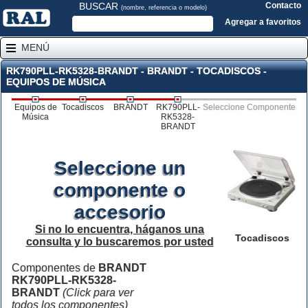
BUSCAR
Contacto
(nombre, referencia o modelo)
Agregar a favoritos
MENÚ
RK790PLL-RK5328-BRANDT - BRANDT - TOCADISCOS -
EQUIPOS DE MÚSICA
Equipos de
Tocadiscos
BRANDT
RK790PLL-
Seleccione Componente
Música
RK5328-
BRANDT
Seleccione un
componente o
accesorio
Si no lo encuentra, háganos una
Tocadiscos
consulta y lo buscaremos por usted
Componentes de
BRANDT
RK790PLL-RK5328-
BRANDT
(Click para ver
todos los componentes)