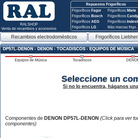
Repuestos Frigoríficos
Frigoríficos
Fagor
Frigoríficos
Miele
Frigoríficos
Bosch
Frigoríficos
Cand
Frigoríficos
AEG
Frigoríficos
Indesi
RALSHOP
Frigoríficos
LG
Más marcas frigo.
Venta de recambios y accesorios
Recambios electrodomésticos
Frigoríficos Liebher
DP57L-DENON - DENON - TOCADISCOS - EQUIPOS DE MÚSICA
Equipos de Música
Tocadiscos
DENO
Seleccione un co
Si no lo encuentra, háganos un
Componentes de
DENON DP57L-DENON
(Click para ver t
componentes)