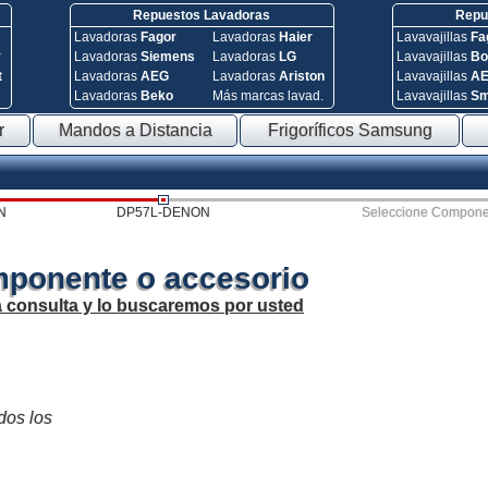
Repuestos Lavadoras
Repue
Lavadoras
Fagor
Lavadoras
Haier
Lavavajillas
Fa
y
Lavadoras
Siemens
Lavadoras
LG
Lavavajillas
Bo
t
Lavadoras
AEG
Lavadoras
Ariston
Lavavajillas
A
Lavadoras
Beko
Más marcas lavad.
Lavavajillas
S
r
Mandos a Distancia
Frigoríficos Samsung
N
DP57L-DENON
Seleccione Compone
mponente o accesorio
a consulta y lo buscaremos por usted
odos los