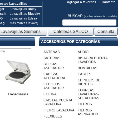
Agregar a favoritos
Contacto
stos Lavavajillas
gor
Lavavajillas
Balay
sch
Lavavajillas
Bluesky
BUSCAR
(nombre, referencia o modelo)
EG
Lavavajillas
Edesa
meg
Más marcas lavavaj.
Lavavajillas Siemens
Cafeteras SAECO
Consulta
ACCESORIOS POR CATEGORÍAS
nte
ANTENAS
AUDIO
BATERÍAS
BISAGRA PUERTA
LAVADORA
BOLSAS
ASPIRADOR
BOMBILLAS
CABEZAL
CABLES
AFEITADORA
CEPILLOS DE
CEPILLOS
DIENTES
ASPIRADOR
CORREAS
Tocadiscos
COCINA
LAVADORAS-
SECADORAS
CRISTAL PUERTA
LAVADORA
FILTROS
FILTRO LAVADORA
FILTROS
ASPIRADOR
FLEXIBLES