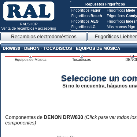
Repuestos Frigoríficos
Frigoríficos
Fagor
Frigoríficos
Miele
Frigoríficos
Bosch
Frigoríficos
Cand
Frigoríficos
AEG
Frigoríficos
Indesi
RALSHOP
Frigoríficos
LG
Más marcas frigo.
Venta de recambios y accesorios
Recambios electrodomésticos
Frigoríficos Liebher
DRW830 - DENON - TOCADISCOS - EQUIPOS DE MÚSICA
Equipos de Música
Tocadiscos
DENO
Seleccione un co
Si no lo encuentra, háganos un
Componentes de
DENON DRW830
(Click para ver todos los
componentes)