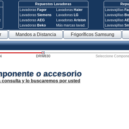
Repuestos Lavadoras
Repue
Lavadoras
Fagor
Lavadoras
Haier
Lavavajillas
Fa
y
Lavadoras
Siemens
Lavadoras
LG
Lavavajillas
Bo
t
Lavadoras
AEG
Lavadoras
Ariston
Lavavajillas
A
Lavadoras
Beko
Más marcas lavad.
Lavavajillas
S
r
Mandos a Distancia
Frigoríficos Samsung
N
DRW830
Seleccione Compone
mponente o accesorio
a consulta y lo buscaremos por usted