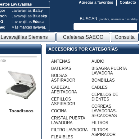
Agregar a favoritos
Contacto
stos Lavavajillas
gor
Lavavajillas
Balay
sch
Lavavajillas
Bluesky
BUSCAR
(nombre, referencia o modelo)
EG
Lavavajillas
Edesa
meg
Más marcas lavavaj.
Lavavajillas Siemens
Cafeteras SAECO
Consulta
ACCESORIOS POR CATEGORÍAS
nte
ANTENAS
AUDIO
BATERÍAS
BISAGRA PUERTA
LAVADORA
BOLSAS
ASPIRADOR
BOMBILLAS
CABEZAL
CABLES
AFEITADORA
CEPILLOS DE
CEPILLOS
DIENTES
ASPIRADOR
CORREAS
Tocadiscos
COCINA
LAVADORAS-
SECADORAS
CRISTAL PUERTA
LAVADORA
FILTROS
FILTRO LAVADORA
FILTROS
ASPIRADOR
FLEXIBLES