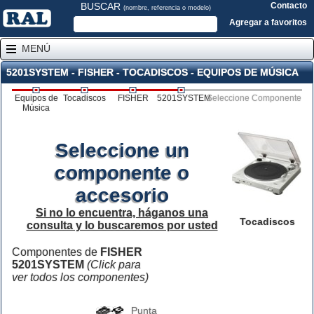
BUSCAR
Contacto
(nombre, referencia o modelo)
Agregar a favoritos
MENÚ
5201SYSTEM - FISHER - TOCADISCOS - EQUIPOS DE MÚSICA
Equipos de
Tocadiscos
FISHER
5201SYSTEM
Seleccione Componente
Música
Seleccione un
componente o
accesorio
Si no lo encuentra, háganos una
Tocadiscos
consulta y lo buscaremos por usted
Componentes de
FISHER
5201SYSTEM
(Click para
ver todos los componentes)
Punta