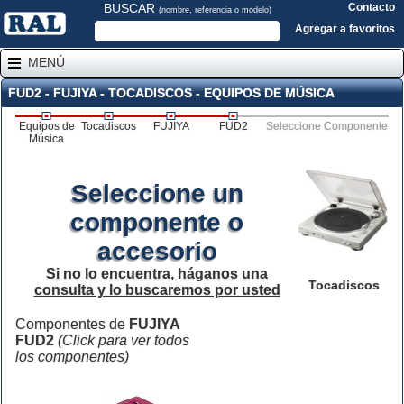
BUSCAR
Contacto
(nombre, referencia o modelo)
Agregar a favoritos
MENÚ
FUD2 - FUJIYA - TOCADISCOS - EQUIPOS DE MÚSICA
Equipos de
Tocadiscos
FUJIYA
FUD2
Seleccione Componente
Música
Seleccione un
componente o
accesorio
Si no lo encuentra, háganos una
Tocadiscos
consulta y lo buscaremos por usted
Componentes de
FUJIYA
FUD2
(Click para ver todos
los componentes)