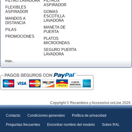
FILTRO LAVADORA
FILTROS
ASPIRADOR
FLEXIBLES
ASPIRADOR
GOMAS
ESCOTILLA
MANDOS A
LAVADORA
DISTANCIA
MANETA DE
PILAS
PUERTA
PROMOCIONES
PLATOS
MICROONDAS
SEGURO PUERTA
LAVADORA
mas...
Copyright © Recambios y Accesorios onLine 2026
Contacto
Condiciones generales
Política de privacidad
Preguntas frecuentes
Encontrar nombre del modelo
Sobre RAL