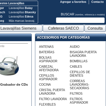
Agregar a favoritos
Contacto
stos Lavavajillas
gor
Lavavajillas
Balay
sch
Lavavajillas
Bluesky
BUSCAR
(nombre, referencia o modelo)
EG
Lavavajillas
Edesa
meg
Más marcas lavavaj.
Lavavajillas Siemens
Cafeteras SAECO
Consulta
ACCESORIOS POR CATEGORÍAS
nte
ANTENAS
AUDIO
BATERÍAS
BISAGRA PUERTA
LAVADORA
BOLSAS
ASPIRADOR
BOMBILLAS
CABEZAL
CABLES
AFEITADORA
CEPILLOS DE
CEPILLOS
DIENTES
ASPIRADOR
CORREAS
/ Grabador de CDs
COCINA
LAVADORAS-
SECADORAS
CRISTAL PUERTA
LAVADORA
FILTROS
FILTRO LAVADORA
FILTROS
ASPIRADOR
FLEXIBLES