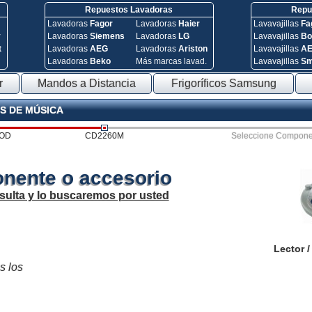
Repuestos Lavadoras
Repue
Lavadoras
Fagor
Lavadoras
Haier
Lavavajillas
Fa
y
Lavadoras
Siemens
Lavadoras
LG
Lavavajillas
Bo
t
Lavadoras
AEG
Lavadoras
Ariston
Lavavajillas
A
Lavadoras
Beko
Más marcas lavad.
Lavavajillas
S
r
Mandos a Distancia
Frigoríficos Samsung
S DE MÚSICA
OD
CD2260M
Seleccione Compone
nente o accesorio
sulta y lo buscaremos por usted
Lector 
s los