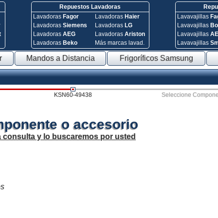
Repuestos Lavadoras
Repue
Lavadoras
Fagor
Lavadoras
Haier
Lavavajillas
Fa
y
Lavadoras
Siemens
Lavadoras
LG
Lavavajillas
Bo
t
Lavadoras
AEG
Lavadoras
Ariston
Lavavajillas
A
Lavadoras
Beko
Más marcas lavad.
Lavavajillas
S
r
Mandos a Distancia
Frigoríficos Samsung
KSN60-49438
Seleccione Compone
mponente o accesorio
a consulta y lo buscaremos por usted
os