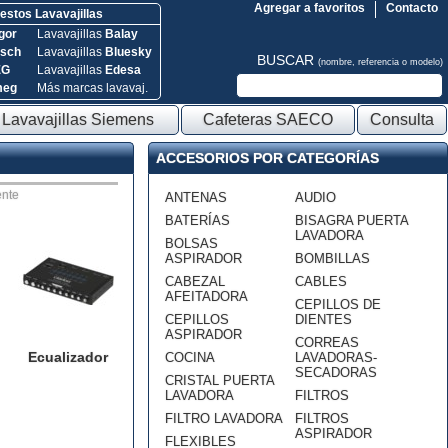
Agregar a favoritos
Contacto
stos Lavavajillas
gor
Lavavajillas
Balay
sch
Lavavajillas
Bluesky
BUSCAR
(nombre, referencia o modelo)
EG
Lavavajillas
Edesa
meg
Más marcas lavavaj.
Lavavajillas Siemens
Cafeteras SAECO
Consulta
ACCESORIOS POR CATEGORÍAS
nte
ANTENAS
AUDIO
BATERÍAS
BISAGRA PUERTA
LAVADORA
BOLSAS
ASPIRADOR
BOMBILLAS
CABEZAL
CABLES
AFEITADORA
CEPILLOS DE
CEPILLOS
DIENTES
ASPIRADOR
CORREAS
Ecualizador
COCINA
LAVADORAS-
SECADORAS
CRISTAL PUERTA
LAVADORA
FILTROS
FILTRO LAVADORA
FILTROS
ASPIRADOR
FLEXIBLES