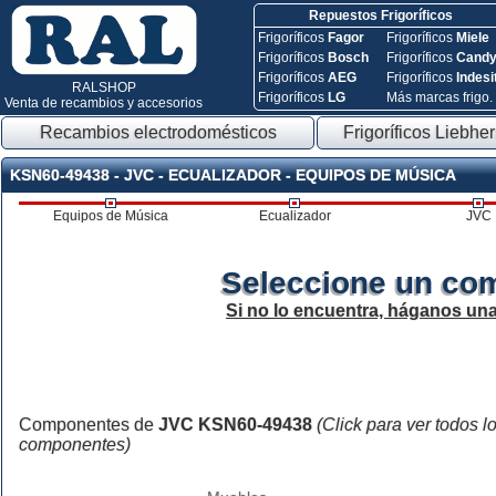
Repuestos Frigoríficos
Frigoríficos
Fagor
Frigoríficos
Miele
Frigoríficos
Bosch
Frigoríficos
Cand
Frigoríficos
AEG
Frigoríficos
Indesi
RALSHOP
Frigoríficos
LG
Más marcas frigo.
Venta de recambios y accesorios
Recambios electrodomésticos
Frigoríficos Liebher
KSN60-49438 - JVC - ECUALIZADOR - EQUIPOS DE MÚSICA
Equipos de Música
Ecualizador
JVC
Seleccione un co
Si no lo encuentra, háganos un
Componentes de
JVC KSN60-49438
(Click para ver todos l
componentes)