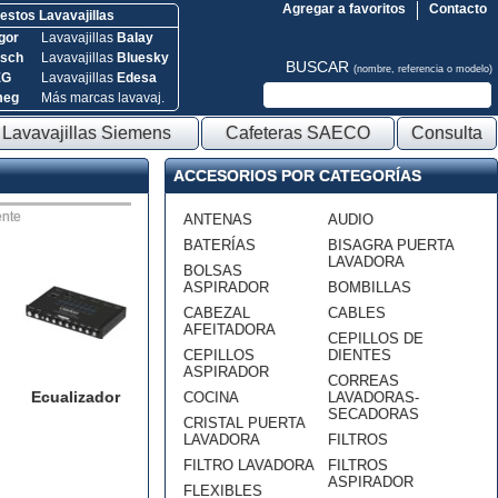
Agregar a favoritos
Contacto
stos Lavavajillas
gor
Lavavajillas
Balay
sch
Lavavajillas
Bluesky
BUSCAR
(nombre, referencia o modelo)
EG
Lavavajillas
Edesa
meg
Más marcas lavavaj.
Lavavajillas Siemens
Cafeteras SAECO
Consulta
ACCESORIOS POR CATEGORÍAS
nte
ANTENAS
AUDIO
BATERÍAS
BISAGRA PUERTA
LAVADORA
BOLSAS
ASPIRADOR
BOMBILLAS
CABEZAL
CABLES
AFEITADORA
CEPILLOS DE
CEPILLOS
DIENTES
ASPIRADOR
CORREAS
Ecualizador
COCINA
LAVADORAS-
SECADORAS
CRISTAL PUERTA
LAVADORA
FILTROS
FILTRO LAVADORA
FILTROS
ASPIRADOR
FLEXIBLES