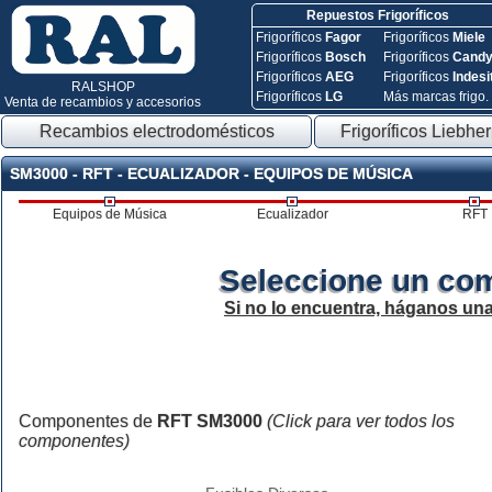
Repuestos Frigoríficos
Frigoríficos
Fagor
Frigoríficos
Miele
Frigoríficos
Bosch
Frigoríficos
Cand
Frigoríficos
AEG
Frigoríficos
Indesi
RALSHOP
Frigoríficos
LG
Más marcas frigo.
Venta de recambios y accesorios
Recambios electrodomésticos
Frigoríficos Liebher
SM3000 - RFT - ECUALIZADOR - EQUIPOS DE MÚSICA
Equipos de Música
Ecualizador
RFT
Seleccione un co
Si no lo encuentra, háganos un
Componentes de
RFT SM3000
(Click para ver todos los
componentes)