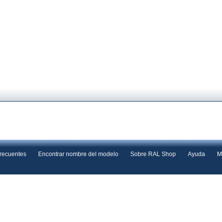
frecuentes
Encontrar nombre del modelo
Sobre RAL Shop
Ayuda
M