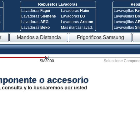
Repuestos Lavadoras
Repue
Lavadoras
Fagor
Lavadoras
Haier
Lavavajillas
Fa
y
Lavadoras
Siemens
Lavadoras
LG
Lavavajillas
Bo
t
Lavadoras
AEG
Lavadoras
Ariston
Lavavajillas
A
Lavadoras
Beko
Más marcas lavad.
Lavavajillas
S
r
Mandos a Distancia
Frigoríficos Samsung
SM3000
Seleccione Compone
mponente o accesorio
a consulta y lo buscaremos por usted