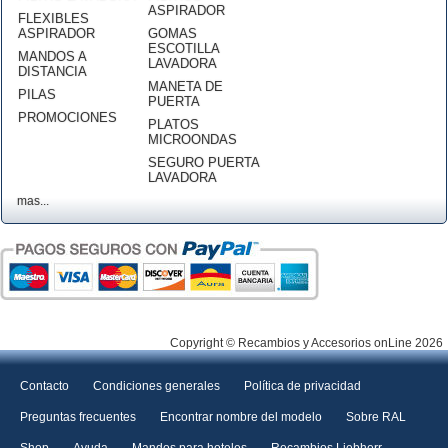
ASPIRADOR
FLEXIBLES
ASPIRADOR
GOMAS
ESCOTILLA
MANDOS A
LAVADORA
DISTANCIA
MANETA DE
PILAS
PUERTA
PROMOCIONES
PLATOS
MICROONDAS
SEGURO PUERTA
LAVADORA
mas...
Copyright © Recambios y Accesorios onLine 2026
Contacto
Condiciones generales
Política de privacidad
Preguntas frecuentes
Encontrar nombre del modelo
Sobre RAL