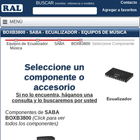
BUSCAR
Contacto
(nombre, referencia o modelo)
Agregar a favoritos
MENÚ
BOXB3800 - SABA - ECUALIZADOR - EQUIPOS DE MÚSICA
Equipos de
Ecualizador
SABA
BOXB3800
Seleccione Componente
Música
Seleccione un
componente o
accesorio
Si no lo encuentra, háganos una
Ecualizador
consulta y lo buscaremos por usted
Componentes de
SABA
BOXB3800
(Click para ver
todos los componentes)