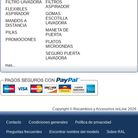
FILTRO LAVADORA
FILTROS
ASPIRADOR
FLEXIBLES
ASPIRADOR
GOMAS
ESCOTILLA
MANDOS A
LAVADORA
DISTANCIA
MANETA DE
PILAS
PUERTA
PROMOCIONES
PLATOS
MICROONDAS
SEGURO PUERTA
LAVADORA
mas...
Copyright © Recambios y Accesorios onLine 2026
Contacto
Condiciones generales
Política de privacidad
Preguntas frecuentes
Encontrar nombre del modelo
Sobre RAL