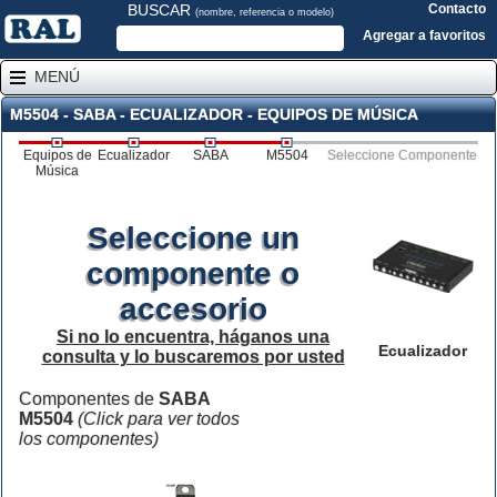
BUSCAR
Contacto
(nombre, referencia o modelo)
Agregar a favoritos
MENÚ
M5504 - SABA - ECUALIZADOR - EQUIPOS DE MÚSICA
Equipos de
Ecualizador
SABA
M5504
Seleccione Componente
Música
Seleccione un
componente o
accesorio
Si no lo encuentra, háganos una
Ecualizador
consulta y lo buscaremos por usted
Componentes de
SABA
M5504
(Click para ver todos
los componentes)