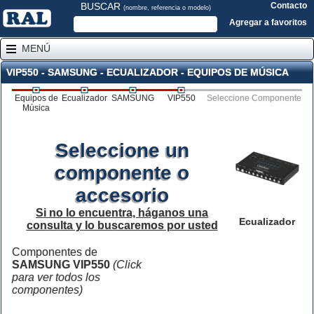
BUSCAR
Contacto
(nombre, referencia o modelo)
Agregar a favoritos
MENÚ
VIP550 - SAMSUNG - ECUALIZADOR - EQUIPOS DE MÚSICA
Equipos de
Ecualizador
SAMSUNG
VIP550
Seleccione Componente
Música
Seleccione un
componente o
accesorio
Si no lo encuentra, háganos una
Ecualizador
consulta y lo buscaremos por usted
Componentes de
SAMSUNG VIP550
(Click
para ver todos los
componentes)