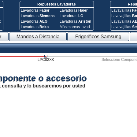
Repuestos Lavadoras
Repue
Lavadoras
Fagor
Lavadoras
Haier
Lavavajillas
Fa
y
Lavadoras
Siemens
Lavadoras
LG
Lavavajillas
Bo
t
Lavadoras
AEG
Lavadoras
Ariston
Lavavajillas
A
Lavadoras
Beko
Más marcas lavad.
Lavavajillas
S
r
Mandos a Distancia
Frigoríficos Samsung
LPC82XK
Seleccione Compone
mponente o accesorio
a consulta y lo buscaremos por usted