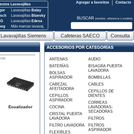
Agregar a favoritos
Contacto
stos Lavavajillas
gor
Lavavajillas
Balay
sch
Lavavajillas
Bluesky
BUSCAR
(nombre, referencia o modelo)
EG
Lavavajillas
Edesa
meg
Más marcas lavavaj.
Lavavajillas Siemens
Cafeteras SAECO
Consulta
ACCESORIOS POR CATEGORÍAS
nte
ANTENAS
AUDIO
BATERÍAS
BISAGRA PUERTA
LAVADORA
BOLSAS
ASPIRADOR
BOMBILLAS
CABEZAL
CABLES
AFEITADORA
CEPILLOS DE
CEPILLOS
DIENTES
ASPIRADOR
CORREAS
Ecualizador
COCINA
LAVADORAS-
SECADORAS
CRISTAL PUERTA
LAVADORA
FILTROS
FILTRO LAVADORA
FILTROS
ASPIRADOR
FLEXIBLES