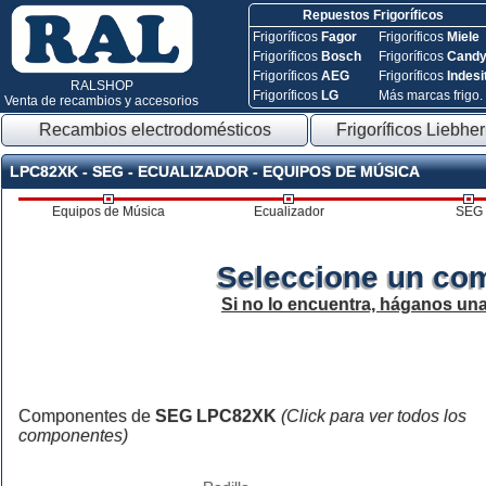
Repuestos Frigoríficos
Frigoríficos
Fagor
Frigoríficos
Miele
Frigoríficos
Bosch
Frigoríficos
Cand
Frigoríficos
AEG
Frigoríficos
Indesi
RALSHOP
Frigoríficos
LG
Más marcas frigo.
Venta de recambios y accesorios
Recambios electrodomésticos
Frigoríficos Liebher
LPC82XK - SEG - ECUALIZADOR - EQUIPOS DE MÚSICA
Equipos de Música
Ecualizador
SEG
Seleccione un co
Si no lo encuentra, háganos un
Componentes de
SEG LPC82XK
(Click para ver todos los
componentes)