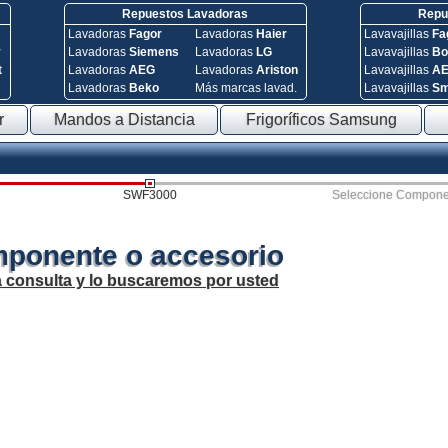
Repuestos Lavadoras
Repue
Lavadoras
Fagor
Lavadoras
Haier
Lavavajillas
Fa
y
Lavadoras
Siemens
Lavadoras
LG
Lavavajillas
Bo
t
Lavadoras
AEG
Lavadoras
Ariston
Lavavajillas
A
Lavadoras
Beko
Más marcas lavad.
Lavavajillas
S
r
Mandos a Distancia
Frigoríficos Samsung
SWF3000
Seleccione Compone
mponente o accesorio
a consulta y lo buscaremos por usted