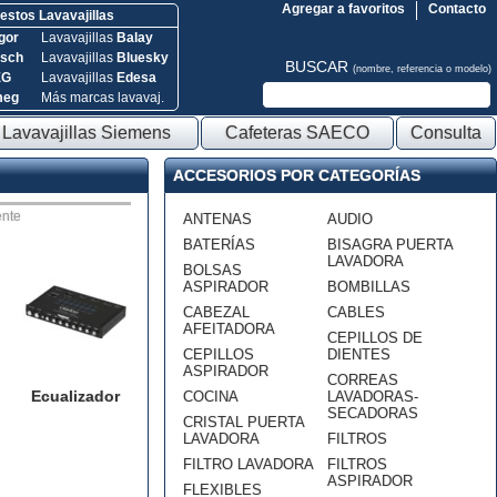
Agregar a favoritos
Contacto
stos Lavavajillas
gor
Lavavajillas
Balay
sch
Lavavajillas
Bluesky
BUSCAR
(nombre, referencia o modelo)
EG
Lavavajillas
Edesa
meg
Más marcas lavavaj.
Lavavajillas Siemens
Cafeteras SAECO
Consulta
ACCESORIOS POR CATEGORÍAS
nte
ANTENAS
AUDIO
BATERÍAS
BISAGRA PUERTA
LAVADORA
BOLSAS
ASPIRADOR
BOMBILLAS
CABEZAL
CABLES
AFEITADORA
CEPILLOS DE
CEPILLOS
DIENTES
ASPIRADOR
CORREAS
Ecualizador
COCINA
LAVADORAS-
SECADORAS
CRISTAL PUERTA
LAVADORA
FILTROS
FILTRO LAVADORA
FILTROS
ASPIRADOR
FLEXIBLES