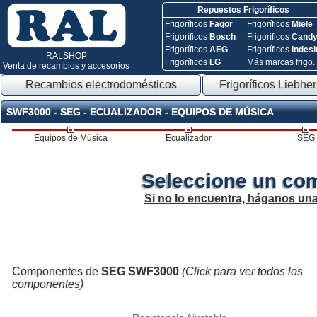
Repuestos Frigoríficos
Frigoríficos
Fagor
Frigoríficos
Miele
Frigoríficos
Bosch
Frigoríficos
Cand
Frigoríficos
AEG
Frigoríficos
Indesi
RALSHOP
Frigoríficos
LG
Más marcas frigo.
Venta de recambios y accesorios
Recambios electrodomésticos
Frigoríficos Liebher
SWF3000 - SEG - ECUALIZADOR - EQUIPOS DE MÚSICA
Equipos de Música
Ecualizador
SEG
Seleccione un co
Si no lo encuentra, háganos un
Componentes de
SEG SWF3000
(Click para ver todos los
componentes)