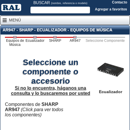
BUSCAR
Contacto
(nombre, referencia o modelo)
Agregar a favoritos
MENÚ
AR947 - SHARP - ECUALIZADOR - EQUIPOS DE MÚSICA
Equipos de
Ecualizador
SHARP
AR947
Seleccione Componente
Música
Seleccione un
componente o
accesorio
Si no lo encuentra, háganos una
Ecualizador
consulta y lo buscaremos por usted
Componentes de
SHARP
AR947
(Click para ver todos
los componentes)