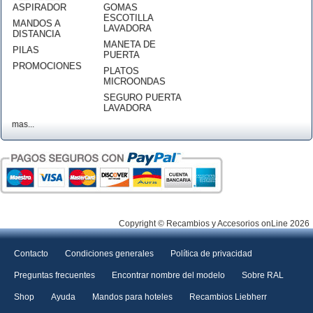
ASPIRADOR
GOMAS
ESCOTILLA
MANDOS A
LAVADORA
DISTANCIA
MANETA DE
PILAS
PUERTA
PROMOCIONES
PLATOS
MICROONDAS
SEGURO PUERTA
LAVADORA
mas...
Copyright © Recambios y Accesorios onLine 2026
Contacto
Condiciones generales
Política de privacidad
Preguntas frecuentes
Encontrar nombre del modelo
Sobre RAL
Shop
Ayuda
Mandos para hoteles
Recambios Liebherr