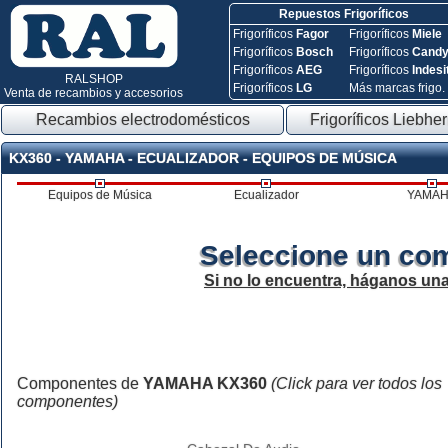
Repuestos Frigoríficos
Frigoríficos
Fagor
Frigoríficos
Miele
Frigoríficos
Bosch
Frigoríficos
Cand
Frigoríficos
AEG
Frigoríficos
Indesi
RALSHOP
Frigoríficos
LG
Más marcas frigo.
Venta de recambios y accesorios
Recambios electrodomésticos
Frigoríficos Liebher
KX360 - YAMAHA - ECUALIZADOR - EQUIPOS DE MÚSICA
Equipos de Música
Ecualizador
YAMA
Seleccione un co
Si no lo encuentra, háganos un
Componentes de
YAMAHA KX360
(Click para ver todos los
componentes)