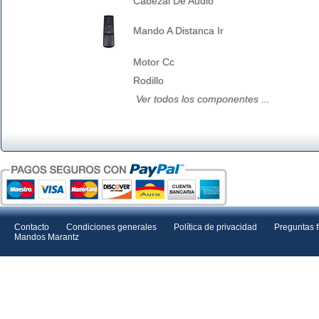
Cabezal De Audio
Mando A Distanca Ir
Motor Cc
Rodillo
Ver todos los componentes ...
Contacto
Condiciones generales
Política de privacidad
Preguntas 
Mandos Marantz