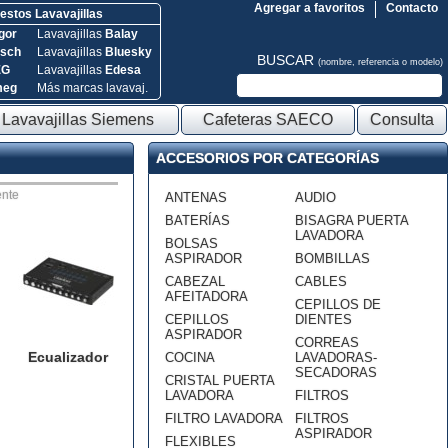
Agregar a favoritos
Contacto
stos Lavavajillas
gor
Lavavajillas
Balay
sch
Lavavajillas
Bluesky
BUSCAR
(nombre, referencia o modelo)
EG
Lavavajillas
Edesa
meg
Más marcas lavavaj.
Lavavajillas Siemens
Cafeteras SAECO
Consulta
ACCESORIOS POR CATEGORÍAS
nte
ANTENAS
AUDIO
BATERÍAS
BISAGRA PUERTA
LAVADORA
BOLSAS
ASPIRADOR
BOMBILLAS
CABEZAL
CABLES
AFEITADORA
CEPILLOS DE
CEPILLOS
DIENTES
ASPIRADOR
CORREAS
Ecualizador
COCINA
LAVADORAS-
SECADORAS
CRISTAL PUERTA
LAVADORA
FILTROS
FILTRO LAVADORA
FILTROS
ASPIRADOR
FLEXIBLES