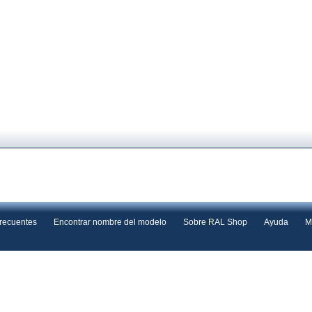
frecuentes
Encontrar nombre del modelo
Sobre RAL Shop
Ayuda
M