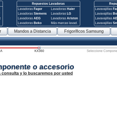
Repuestos Lavadoras
Repue
Lavadoras
Fagor
Lavadoras
Haier
Lavavajillas
Fa
y
Lavadoras
Siemens
Lavadoras
LG
Lavavajillas
Bo
t
Lavadoras
AEG
Lavadoras
Ariston
Lavavajillas
A
Lavadoras
Beko
Más marcas lavad.
Lavavajillas
S
r
Mandos a Distancia
Frigoríficos Samsung
HA
KX360
Seleccione Compone
mponente o accesorio
a consulta y lo buscaremos por usted