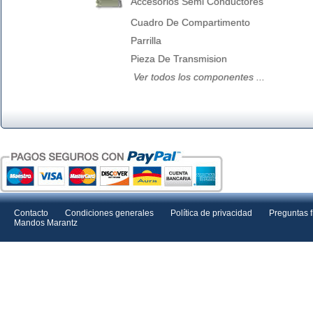
Accesorios Semi Conductores
Cuadro De Compartimento
Parrilla
Pieza De Transmision
Ver todos los componentes ...
Contacto
Condiciones generales
Política de privacidad
Preguntas 
Mandos Marantz