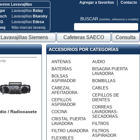
Agregar a favoritos
Contacto
stos Lavavajillas
gor
Lavavajillas
Balay
sch
Lavavajillas
Bluesky
BUSCAR
(nombre, referencia o modelo)
EG
Lavavajillas
Edesa
meg
Más marcas lavavaj.
Lavavajillas Siemens
Cafeteras SAECO
Consulta
ACCESORIOS POR CATEGORÍAS
nte
ANTENAS
AUDIO
BATERÍAS
BISAGRA PUERTA
LAVADORA
BOLSAS
ASPIRADOR
BOMBILLAS
CABEZAL
CABLES
AFEITADORA
CEPILLOS DE
CEPILLOS
DIENTES
ASPIRADOR
CORREAS
dio / Radiocasete
COCINA
LAVADORAS-
SECADORAS
CRISTAL PUERTA
LAVADORA
FILTROS
FILTRO LAVADORA
FILTROS
ASPIRADOR
FLEXIBLES