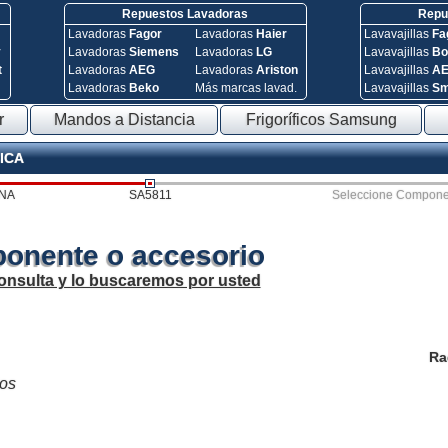
Repuestos Lavadoras
Repue
Lavadoras
Fagor
Lavadoras
Haier
Lavavajillas
Fa
y
Lavadoras
Siemens
Lavadoras
LG
Lavavajillas
Bo
t
Lavadoras
AEG
Lavadoras
Ariston
Lavavajillas
A
Lavadoras
Beko
Más marcas lavad.
Lavavajillas
S
r
Mandos a Distancia
Frigoríficos Samsung
SICA
NA
SA5811
Seleccione Compone
onente o accesorio
onsulta y lo buscaremos por usted
Ra
los