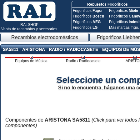
Repuestos Frigoríficos
Frigoríficos
Fagor
Frigoríficos
Miele
Frigoríficos
Bosch
Frigoríficos
Cand
Frigoríficos
AEG
Frigoríficos
Indesi
RALSHOP
Frigoríficos
LG
Más marcas frigo.
Venta de recambios y accesorios
Recambios electrodomésticos
Frigoríficos Liebher
SA5811 - ARISTONA - RADIO / RADIOCASETE - EQUIPOS DE MÚ
Equipos de Música
Radio / Radiocasete
ARISTO
Seleccione un comp
Si no lo encuentra, háganos una c
Componentes de
ARISTONA SA5811
(Click para ver todos 
componentes)