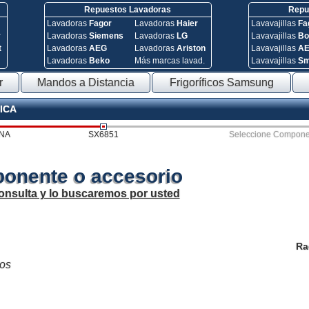
Repuestos Lavadoras
Repue
Lavadoras
Fagor
Lavadoras
Haier
Lavavajillas
Fa
y
Lavadoras
Siemens
Lavadoras
LG
Lavavajillas
Bo
t
Lavadoras
AEG
Lavadoras
Ariston
Lavavajillas
A
Lavadoras
Beko
Más marcas lavad.
Lavavajillas
S
r
Mandos a Distancia
Frigoríficos Samsung
SICA
NA
SX6851
Seleccione Compone
onente o accesorio
onsulta y lo buscaremos por usted
Ra
los