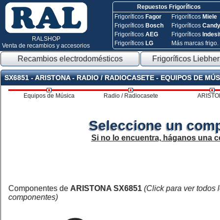
Repuestos Frigoríficos
Frigoríficos
Fagor
Frigoríficos
Miele
Frigoríficos
Bosch
Frigoríficos
Cand
Frigoríficos
AEG
Frigoríficos
Indesi
RALSHOP
Frigoríficos
LG
Más marcas frigo.
Venta de recambios y accesorios
Recambios electrodomésticos
Frigoríficos Liebher
SX6851 - ARISTONA - RADIO / RADIOCASETE - EQUIPOS DE MÚ
Equipos de Música
Radio / Radiocasete
ARISTO
Seleccione un comp
Si no lo encuentra, háganos una c
Componentes de
ARISTONA SX6851
(Click para ver todos 
componentes)