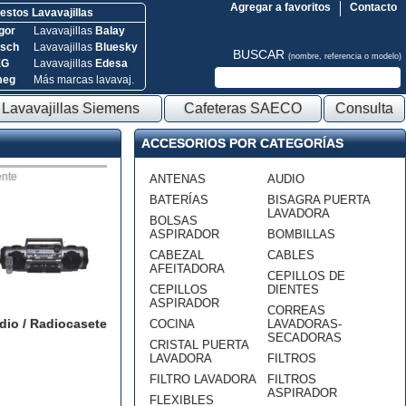
Agregar a favoritos
Contacto
stos Lavavajillas
gor
Lavavajillas
Balay
sch
Lavavajillas
Bluesky
BUSCAR
(nombre, referencia o modelo)
EG
Lavavajillas
Edesa
meg
Más marcas lavavaj.
Lavavajillas Siemens
Cafeteras SAECO
Consulta
ACCESORIOS POR CATEGORÍAS
nte
ANTENAS
AUDIO
BATERÍAS
BISAGRA PUERTA
LAVADORA
BOLSAS
ASPIRADOR
BOMBILLAS
CABEZAL
CABLES
AFEITADORA
CEPILLOS DE
CEPILLOS
DIENTES
ASPIRADOR
CORREAS
dio / Radiocasete
COCINA
LAVADORAS-
SECADORAS
CRISTAL PUERTA
LAVADORA
FILTROS
FILTRO LAVADORA
FILTROS
ASPIRADOR
FLEXIBLES