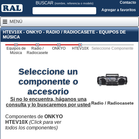
BUSCAR
Contacto
(nombre, referencia o modelo)
Agregar a favoritos
MENÚ
HTEV10X - ONKYO - RADIO / RADIOCASETE - EQUIPOS DE
MÚSICA
Equipos de
Radio /
ONKYO
HTEV10X
Seleccione Componente
Música
Radiocasete
Seleccione un
componente o
accesorio
Si no lo encuentra, háganos una
Radio / Radiocasete
consulta y lo buscaremos por usted
Componentes de
ONKYO
HTEV10X
(Click para ver
todos los componentes)