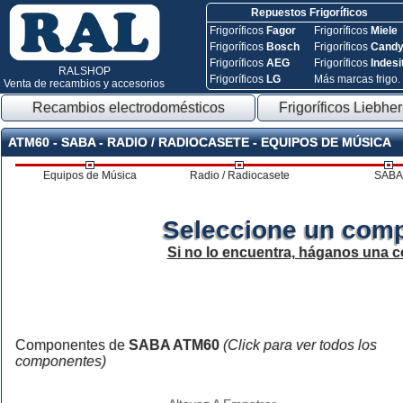
Repuestos Frigoríficos
Frigoríficos
Fagor
Frigoríficos
Miele
Frigoríficos
Bosch
Frigoríficos
Cand
Frigoríficos
AEG
Frigoríficos
Indesi
RALSHOP
Frigoríficos
LG
Más marcas frigo.
Venta de recambios y accesorios
Recambios electrodomésticos
Frigoríficos Liebher
ATM60 - SABA - RADIO / RADIOCASETE - EQUIPOS DE MÚSICA
Equipos de Música
Radio / Radiocasete
SABA
Seleccione un comp
Si no lo encuentra, háganos una c
Componentes de
SABA ATM60
(Click para ver todos los
componentes)