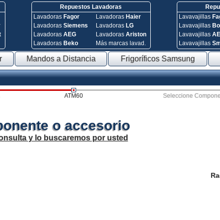
Repuestos Lavadoras
Repue
Lavadoras
Fagor
Lavadoras
Haier
Lavavajillas
Fa
y
Lavadoras
Siemens
Lavadoras
LG
Lavavajillas
Bo
t
Lavadoras
AEG
Lavadoras
Ariston
Lavavajillas
A
Lavadoras
Beko
Más marcas lavad.
Lavavajillas
S
r
Mandos a Distancia
Frigoríficos Samsung
ATM60
Seleccione Compone
onente o accesorio
onsulta y lo buscaremos por usted
Ra