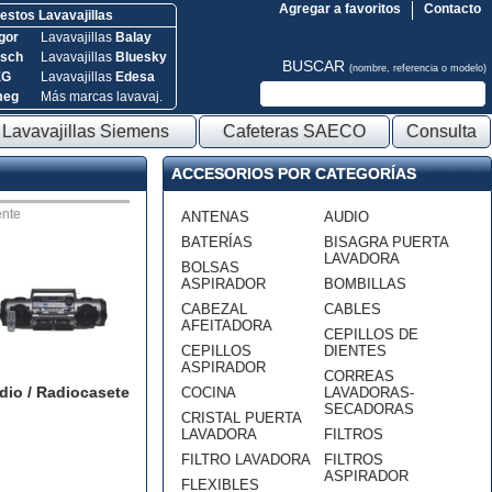
Agregar a favoritos
Contacto
stos Lavavajillas
gor
Lavavajillas
Balay
sch
Lavavajillas
Bluesky
BUSCAR
(nombre, referencia o modelo)
EG
Lavavajillas
Edesa
meg
Más marcas lavavaj.
Lavavajillas Siemens
Cafeteras SAECO
Consulta
ACCESORIOS POR CATEGORÍAS
nte
ANTENAS
AUDIO
BATERÍAS
BISAGRA PUERTA
LAVADORA
BOLSAS
ASPIRADOR
BOMBILLAS
CABEZAL
CABLES
AFEITADORA
CEPILLOS DE
CEPILLOS
DIENTES
ASPIRADOR
CORREAS
dio / Radiocasete
COCINA
LAVADORAS-
SECADORAS
CRISTAL PUERTA
LAVADORA
FILTROS
FILTRO LAVADORA
FILTROS
ASPIRADOR
FLEXIBLES