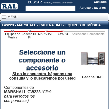
BUSCAR
Contacto
(nombre, referencia o modelo)
Agregar a favoritos
MENÚ
GW223 - MARSHALL - CADENA HI-FI - EQUIPOS DE MÚSICA
Equipos de
Cadena Hi-
MARSHALL
GW223
Seleccione Componente
Música
Fi
Seleccione un
componente o
accesorio
Si no lo encuentra, háganos una
Cadena Hi-Fi
consulta y lo buscaremos por usted
Componentes de
MARSHALL GW223
(Click
para ver todos los
componentes)