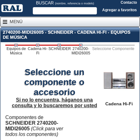
BUSCAR
Contacto
(nombre, referencia o modelo)
Agregar a favoritos
MENÚ
2740200-MIDI26005 - SCHNEIDER - CADENA HI-FI - EQUIPOS
DE MÚSICA
Equipos de
Cadena Hi-
SCHNEIDER
2740200-
Seleccione Componente
Música
Fi
MIDI26005
Seleccione un
componente o
accesorio
Si no lo encuentra, háganos una
Cadena Hi-Fi
consulta y lo buscaremos por usted
Componentes de
SCHNEIDER 2740200-
MIDI26005
(Click para ver
todos los componentes)