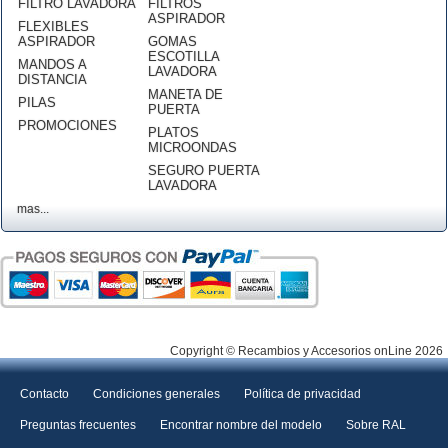
FILTRO LAVADORA
FILTROS
ASPIRADOR
FLEXIBLES
ASPIRADOR
GOMAS
ESCOTILLA
MANDOS A
LAVADORA
DISTANCIA
MANETA DE
PILAS
PUERTA
PROMOCIONES
PLATOS
MICROONDAS
SEGURO PUERTA
LAVADORA
mas...
Copyright © Recambios y Accesorios onLine 2026
Contacto
Condiciones generales
Política de privacidad
Preguntas frecuentes
Encontrar nombre del modelo
Sobre RAL