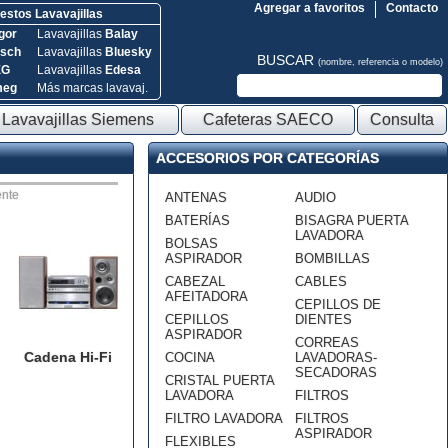
Agregar a favoritos
Contacto
stos Lavavajillas
gor
Lavavajillas
Balay
sch
Lavavajillas
Bluesky
BUSCAR
(nombre, referencia o modelo)
EG
Lavavajillas
Edesa
meg
Más marcas lavavaj.
Lavavajillas Siemens
Cafeteras SAECO
Consulta
ACCESORIOS POR CATEGORÍAS
nte
ANTENAS
AUDIO
BATERÍAS
BISAGRA PUERTA
LAVADORA
BOLSAS
ASPIRADOR
BOMBILLAS
CABEZAL
CABLES
AFEITADORA
CEPILLOS DE
CEPILLOS
DIENTES
ASPIRADOR
CORREAS
Cadena Hi-Fi
COCINA
LAVADORAS-
SECADORAS
CRISTAL PUERTA
LAVADORA
FILTROS
FILTRO LAVADORA
FILTROS
ASPIRADOR
FLEXIBLES