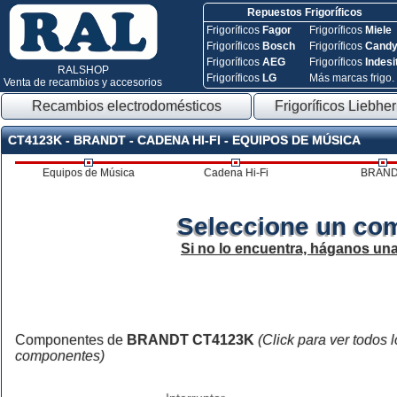
Repuestos Frigoríficos
Frigoríficos
Fagor
Frigoríficos
Miele
Frigoríficos
Bosch
Frigoríficos
Cand
Frigoríficos
AEG
Frigoríficos
Indesi
RALSHOP
Frigoríficos
LG
Más marcas frigo.
Venta de recambios y accesorios
Recambios electrodomésticos
Frigoríficos Liebher
CT4123K - BRANDT - CADENA HI-FI - EQUIPOS DE MÚSICA
Equipos de Música
Cadena Hi-Fi
BRAN
Seleccione un co
Si no lo encuentra, háganos un
Componentes de
BRANDT CT4123K
(Click para ver todos 
componentes)