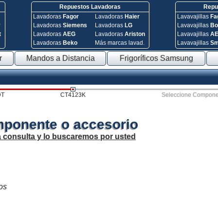
Repuestos Lavadoras
Repue
Lavadoras
Fagor
Lavadoras
Haier
Lavavajillas
Fa
y
Lavadoras
Siemens
Lavadoras
LG
Lavavajillas
Bo
t
Lavadoras
AEG
Lavadoras
Ariston
Lavavajillas
A
Lavadoras
Beko
Más marcas lavad.
Lavavajillas
S
r
Mandos a Distancia
Frigoríficos Samsung
DT
CT4123K
Seleccione Compone
mponente o accesorio
a consulta y lo buscaremos por usted
los