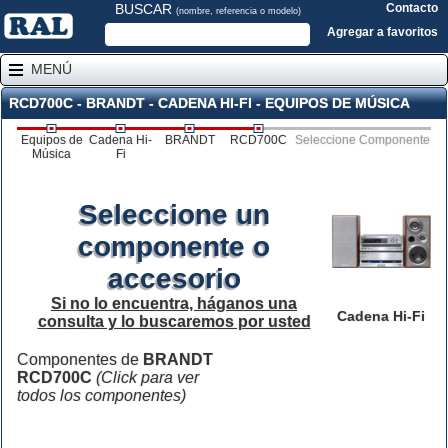
BUSCAR
Contacto
(nombre, referencia o modelo)
Agregar a favoritos
MENÚ
RCD700C - BRANDT - CADENA HI-FI - EQUIPOS DE MÚSICA
Equipos de
Cadena Hi-
BRANDT
RCD700C
Seleccione Componente
Música
Fi
Seleccione un
componente o
accesorio
Si no lo encuentra, háganos una
Cadena Hi-Fi
consulta y lo buscaremos por usted
Componentes de
BRANDT
RCD700C
(Click para ver
todos los componentes)