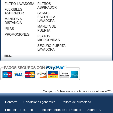
FILTRO LAVADORA
FILTROS
ASPIRADOR
FLEXIBLES
ASPIRADOR
GOMAS
ESCOTILLA
MANDOS A
LAVADORA
DISTANCIA
MANETA DE
PILAS
PUERTA
PROMOCIONES
PLATOS
MICROONDAS
SEGURO PUERTA
LAVADORA
mas...
Copyright © Recambios y Accesorios onLine 2026
Contacto
Condiciones generales
Política de privacidad
Preguntas frecuentes
Encontrar nombre del modelo
Sobre RAL