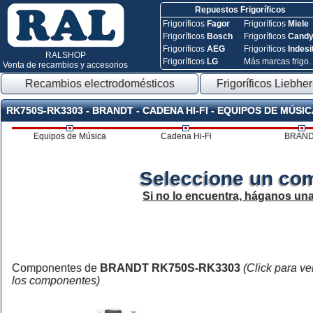
Repuestos Frigoríficos
Frigoríficos
Fagor
Frigoríficos
Miele
Frigoríficos
Bosch
Frigoríficos
Cand
Frigoríficos
AEG
Frigoríficos
Indesi
RALSHOP
Frigoríficos
LG
Más marcas frigo.
Venta de recambios y accesorios
Recambios electrodomésticos
Frigoríficos Liebher
RK750S-RK3303 - BRANDT - CADENA HI-FI - EQUIPOS DE MÚSI
Equipos de Música
Cadena Hi-Fi
BRAN
Seleccione un co
Si no lo encuentra, háganos un
Componentes de
BRANDT RK750S-RK3303
(Click para ve
los componentes)