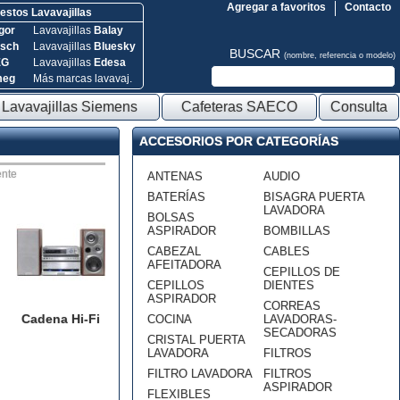
Agregar a favoritos
Contacto
stos Lavavajillas
gor
Lavavajillas
Balay
sch
Lavavajillas
Bluesky
BUSCAR
(nombre, referencia o modelo)
EG
Lavavajillas
Edesa
meg
Más marcas lavavaj.
Lavavajillas Siemens
Cafeteras SAECO
Consulta
ACCESORIOS POR CATEGORÍAS
nte
ANTENAS
AUDIO
BATERÍAS
BISAGRA PUERTA
LAVADORA
BOLSAS
ASPIRADOR
BOMBILLAS
CABEZAL
CABLES
AFEITADORA
CEPILLOS DE
CEPILLOS
DIENTES
ASPIRADOR
CORREAS
Cadena Hi-Fi
COCINA
LAVADORAS-
SECADORAS
CRISTAL PUERTA
LAVADORA
FILTROS
FILTRO LAVADORA
FILTROS
ASPIRADOR
FLEXIBLES