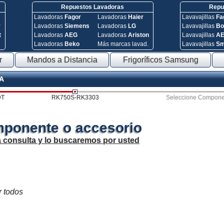
Repuestos Lavadoras
Repue
Lavadoras
Fagor
Lavadoras
Haier
Lavavajillas
Fa
y
Lavadoras
Siemens
Lavadoras
LG
Lavavajillas
Bo
t
Lavadoras
AEG
Lavadoras
Ariston
Lavavajillas
A
Lavadoras
Beko
Más marcas lavad.
Lavavajillas
S
r
Mandos a Distancia
Frigoríficos Samsung
CA
DT
RK750S-RK3303
Seleccione Compone
mponente o accesorio
a consulta y lo buscaremos por usted
r todos