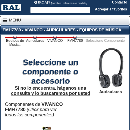
BUSCAR
Contacto
(nombre, referencia o modelo)
Agregar a favoritos
MENÚ
FMH7780 - VIVANCO - AURICULARES - EQUIPOS DE MÚSICA
Equipos de
Auriculares
VIVANCO
FMH7780
Seleccione Componente
Música
Seleccione un
componente o
accesorio
Si no lo encuentra, háganos una
Auriculares
consulta y lo buscaremos por usted
Componentes de
VIVANCO
FMH7780
(Click para ver
todos los componentes)