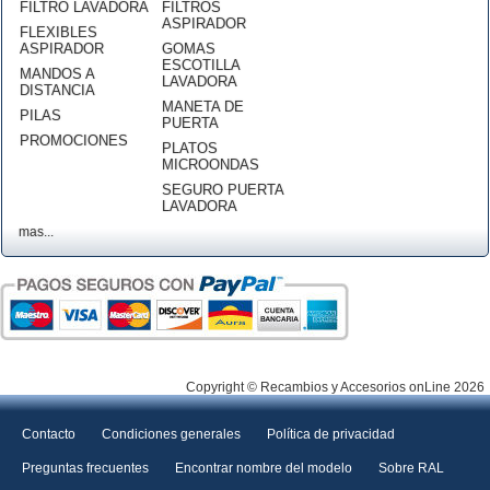
FILTRO LAVADORA
FILTROS
ASPIRADOR
FLEXIBLES
ASPIRADOR
GOMAS
ESCOTILLA
MANDOS A
LAVADORA
DISTANCIA
MANETA DE
PILAS
PUERTA
PROMOCIONES
PLATOS
MICROONDAS
SEGURO PUERTA
LAVADORA
mas...
Copyright © Recambios y Accesorios onLine 2026
Contacto
Condiciones generales
Política de privacidad
Preguntas frecuentes
Encontrar nombre del modelo
Sobre RAL