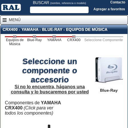
BUSCAR
Contacto
(nombre, referencia o modelo)
Agregar a favoritos
MENÚ
CRX400 - YAMAHA - BLUE-RAY - EQUIPOS DE MÚSICA
Equipos de
Blue-Ray
YAMAHA
CRX400
Seleccione Componente
Música
Seleccione un
componente o
accesorio
Si no lo encuentra, háganos una
Blue-Ray
consulta y lo buscaremos por usted
Componentes de
YAMAHA
CRX400
(Click para ver
todos los componentes)