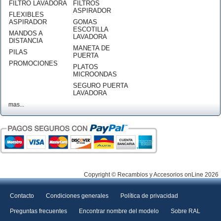
FILTRO LAVADORA
FILTROS
ASPIRADOR
FLEXIBLES
ASPIRADOR
GOMAS
ESCOTILLA
MANDOS A
LAVADORA
DISTANCIA
MANETA DE
PILAS
PUERTA
PROMOCIONES
PLATOS
MICROONDAS
SEGURO PUERTA
LAVADORA
mas...
Copyright © Recambios y Accesorios onLine 2026
Contacto
Condiciones generales
Política de privacidad
Preguntas frecuentes
Encontrar nombre del modelo
Sobre RAL