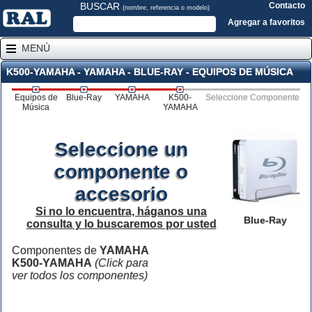
BUSCAR
Contacto
(nombre, referencia o modelo)
Agregar a favoritos
MENÚ
K500-YAMAHA - YAMAHA - BLUE-RAY - EQUIPOS DE MÚSICA
Equipos de
Blue-Ray
YAMAHA
K500-
Seleccione Componente
Música
YAMAHA
Seleccione un
componente o
accesorio
Si no lo encuentra, háganos una
Blue-Ray
consulta y lo buscaremos por usted
Componentes de
YAMAHA
K500-YAMAHA
(Click para
ver todos los componentes)