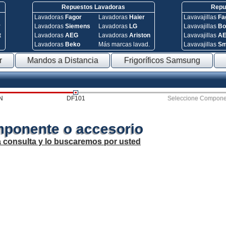
Repuestos Lavadoras
Repue
Lavadoras
Fagor
Lavadoras
Haier
Lavavajillas
Fa
y
Lavadoras
Siemens
Lavadoras
LG
Lavavajillas
Bo
t
Lavadoras
AEG
Lavadoras
Ariston
Lavavajillas
A
Lavadoras
Beko
Más marcas lavad.
Lavavajillas
S
r
Mandos a Distancia
Frigoríficos Samsung
N
DF101
Seleccione Compone
mponente o accesorio
a consulta y lo buscaremos por usted