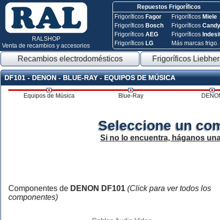
Repuestos Frigoríficos
Frigoríficos
Fagor
Frigoríficos
Miele
Frigoríficos
Bosch
Frigoríficos
Cand
Frigoríficos
AEG
Frigoríficos
Indesi
RALSHOP
Frigoríficos
LG
Más marcas frigo.
Venta de recambios y accesorios
Recambios electrodomésticos
Frigoríficos Liebher
DF101 - DENON - BLUE-RAY - EQUIPOS DE MÚSICA
Equipos de Música
Blue-Ray
DENO
Seleccione un co
Si no lo encuentra, háganos un
Componentes de
DENON DF101
(Click para ver todos los
componentes)