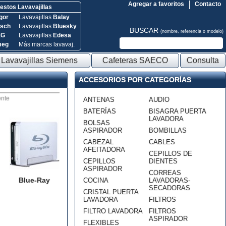
Agregar a favoritos
Contacto
stos Lavavajillas
gor
Lavavajillas
Balay
sch
Lavavajillas
Bluesky
BUSCAR
(nombre, referencia o modelo)
EG
Lavavajillas
Edesa
meg
Más marcas lavavaj.
Lavavajillas Siemens
Cafeteras SAECO
Consulta
ACCESORIOS POR CATEGORÍAS
nte
ANTENAS
AUDIO
BATERÍAS
BISAGRA PUERTA
LAVADORA
BOLSAS
ASPIRADOR
BOMBILLAS
CABEZAL
CABLES
AFEITADORA
CEPILLOS DE
CEPILLOS
DIENTES
ASPIRADOR
CORREAS
Blue-Ray
COCINA
LAVADORAS-
SECADORAS
CRISTAL PUERTA
LAVADORA
FILTROS
FILTRO LAVADORA
FILTROS
ASPIRADOR
FLEXIBLES