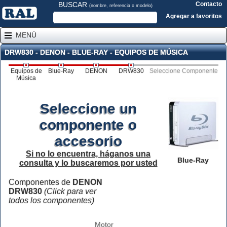
BUSCAR
Contacto
(nombre, referencia o modelo)
Agregar a favoritos
MENÚ
DRW830 - DENON - BLUE-RAY - EQUIPOS DE MÚSICA
Equipos de
Blue-Ray
DENON
DRW830
Seleccione Componente
Música
Seleccione un
componente o
accesorio
Si no lo encuentra, háganos una
Blue-Ray
consulta y lo buscaremos por usted
Componentes de
DENON
DRW830
(Click para ver
todos los componentes)
Motor