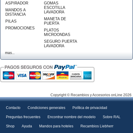
ASPIRADOR
GOMAS
ESCOTILLA
MANDOS A
LAVADORA
DISTANCIA
MANETA DE
PILAS
PUERTA
PROMOCIONES
PLATOS
MICROONDAS
SEGURO PUERTA
LAVADORA
mas...
Copyright © Recambios y Accesorios onLine 2026
Contacto
Condiciones generales
Política de privacidad
Preguntas frecuentes
Encontrar nombre del modelo
Sobre RAL
Shop
Ayuda
Mandos para hoteles
Recambios Liebherr