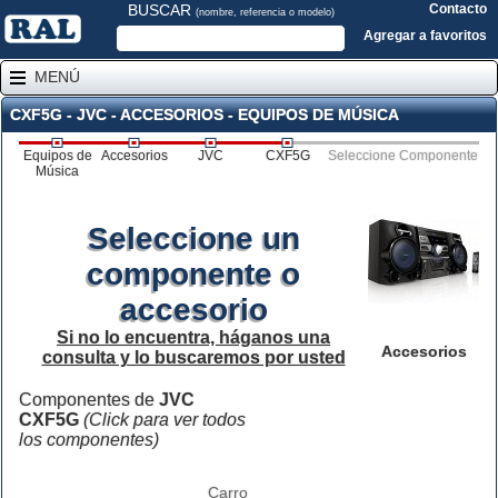
BUSCAR
Contacto
(nombre, referencia o modelo)
Agregar a favoritos
MENÚ
CXF5G - JVC - ACCESORIOS - EQUIPOS DE MÚSICA
Equipos de
Accesorios
JVC
CXF5G
Seleccione Componente
Música
Seleccione un
componente o
accesorio
Si no lo encuentra, háganos una
Accesorios
consulta y lo buscaremos por usted
Componentes de
JVC
CXF5G
(Click para ver todos
los componentes)
Carro