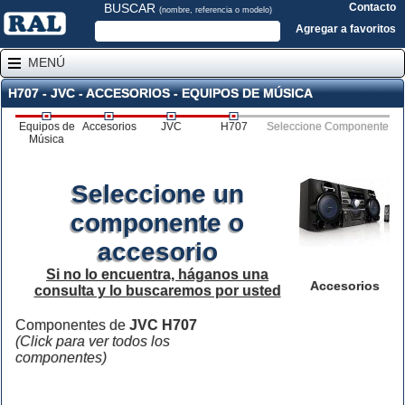
BUSCAR
Contacto
(nombre, referencia o modelo)
Agregar a favoritos
MENÚ
H707 - JVC - ACCESORIOS - EQUIPOS DE MÚSICA
Equipos de
Accesorios
JVC
H707
Seleccione Componente
Música
Seleccione un
componente o
accesorio
Si no lo encuentra, háganos una
Accesorios
consulta y lo buscaremos por usted
Componentes de
JVC H707
(Click para ver todos los
componentes)