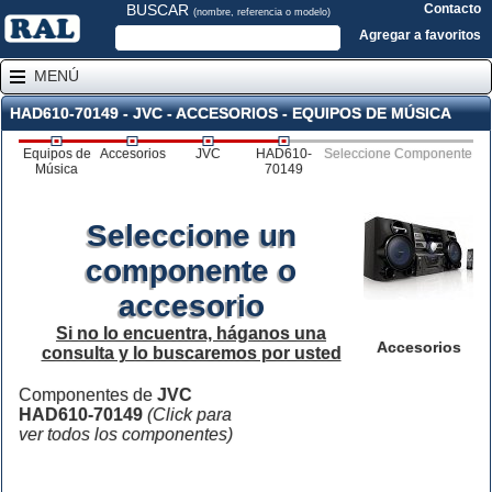
BUSCAR
Contacto
(nombre, referencia o modelo)
Agregar a favoritos
MENÚ
HAD610-70149 - JVC - ACCESORIOS - EQUIPOS DE MÚSICA
Equipos de
Accesorios
JVC
HAD610-
Seleccione Componente
Música
70149
Seleccione un
componente o
accesorio
Si no lo encuentra, háganos una
Accesorios
consulta y lo buscaremos por usted
Componentes de
JVC
HAD610-70149
(Click para
ver todos los componentes)