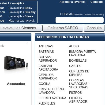
Agregar a favoritos
Contacto
stos Lavavajillas
gor
Lavavajillas
Balay
sch
Lavavajillas
Bluesky
BUSCAR
(nombre, referencia o modelo)
EG
Lavavajillas
Edesa
meg
Más marcas lavavaj.
Lavavajillas Siemens
Cafeteras SAECO
Consulta
ACCESORIOS POR CATEGORÍAS
nte
ANTENAS
AUDIO
BATERÍAS
BISAGRA PUERTA
LAVADORA
BOLSAS
ASPIRADOR
BOMBILLAS
CABEZAL
CABLES
AFEITADORA
CEPILLOS DE
CEPILLOS
DIENTES
ASPIRADOR
CORREAS
Accesorios
COCINA
LAVADORAS-
SECADORAS
CRISTAL PUERTA
LAVADORA
FILTROS
FILTRO LAVADORA
FILTROS
ASPIRADOR
FLEXIBLES