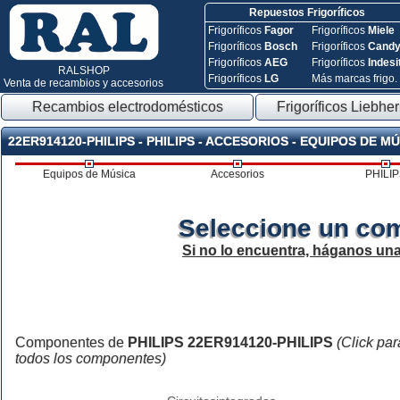
Repuestos Frigoríficos
Frigoríficos
Fagor
Frigoríficos
Miele
Frigoríficos
Bosch
Frigoríficos
Cand
Frigoríficos
AEG
Frigoríficos
Indesi
RALSHOP
Frigoríficos
LG
Más marcas frigo.
Venta de recambios y accesorios
Recambios electrodomésticos
Frigoríficos Liebher
22ER914120-PHILIPS - PHILIPS - ACCESORIOS - EQUIPOS DE M
Equipos de Música
Accesorios
PHILI
Seleccione un co
Si no lo encuentra, háganos un
Componentes de
PHILIPS 22ER914120-PHILIPS
(Click par
todos los componentes)