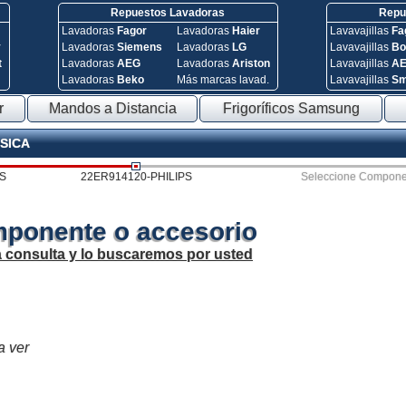
Repuestos Lavadoras
Repue
Lavadoras
Fagor
Lavadoras
Haier
Lavavajillas
Fa
y
Lavadoras
Siemens
Lavadoras
LG
Lavavajillas
Bo
t
Lavadoras
AEG
Lavadoras
Ariston
Lavavajillas
A
Lavadoras
Beko
Más marcas lavad.
Lavavajillas
S
r
Mandos a Distancia
Frigoríficos Samsung
ÚSICA
PS
22ER914120-PHILIPS
Seleccione Compone
mponente o accesorio
a consulta y lo buscaremos por usted
a ver