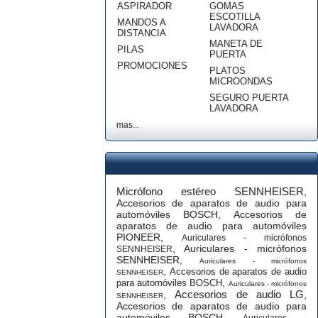
ASPIRADOR
GOMAS
ESCOTILLA
MANDOS A
LAVADORA
DISTANCIA
MANETA DE
PILAS
PUERTA
PROMOCIONES
PLATOS
MICROONDAS
SEGURO PUERTA
LAVADORA
mas...
Micrófono estéreo SENNHEISER
,
Accesorios de aparatos de audio para
automóviles BOSCH
,
Accesorios de
aparatos de audio para automóviles
PIONEER
,
Auriculares - micrófonos
,
Auriculares - micrófonos
SENNHEISER
SENNHEISER
,
Auriculares - micrófonos
,
Accesorios de aparatos de audio
SENNHEISER
,
para automóviles BOSCH
Auriculares - micrófonos
Accesorios de audio LG
,
,
SENNHEISER
Accesorios de aparatos de audio para
automóviles BOSCH
,