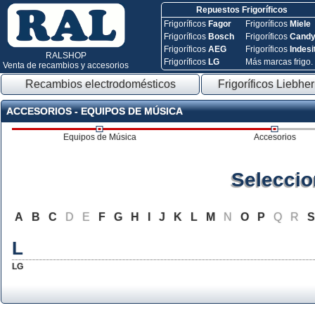
Repuestos Frigoríficos
Frigoríficos
Fagor
Frigoríficos
Miele
Frigoríficos
Bosch
Frigoríficos
Cand
Frigoríficos
AEG
Frigoríficos
Indesi
RALSHOP
Frigoríficos
LG
Más marcas frigo.
Venta de recambios y accesorios
Recambios electrodomésticos
Frigoríficos Liebher
ACCESORIOS - EQUIPOS DE MÚSICA
Equipos de Música
Accesorios
Seleccio
A
B
C
D
E
F
G
H
I
J
K
L
M
N
O
P
Q
R
L
LG