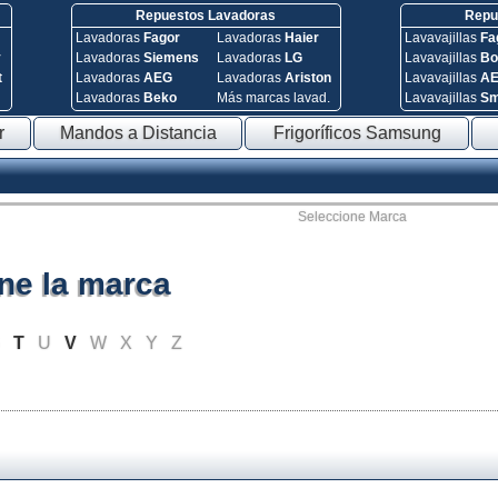
Repuestos Lavadoras
Repue
Lavadoras
Fagor
Lavadoras
Haier
Lavavajillas
Fa
y
Lavadoras
Siemens
Lavadoras
LG
Lavavajillas
Bo
t
Lavadoras
AEG
Lavadoras
Ariston
Lavavajillas
A
Lavadoras
Beko
Más marcas lavad.
Lavavajillas
S
r
Mandos a Distancia
Frigoríficos Samsung
Seleccione Marca
ne la marca
S
T
U
V
W
X
Y
Z