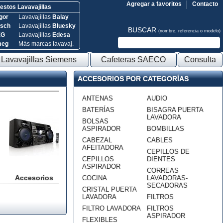
Agregar a favoritos
Contacto
stos Lavavajillas
gor
Lavavajillas
Balay
sch
Lavavajillas
Bluesky
BUSCAR
(nombre, referencia o modelo)
EG
Lavavajillas
Edesa
meg
Más marcas lavavaj.
Lavavajillas Siemens
Cafeteras SAECO
Consulta
ACCESORIOS POR CATEGORÍAS
ANTENAS
AUDIO
BATERÍAS
BISAGRA PUERTA
LAVADORA
BOLSAS
ASPIRADOR
BOMBILLAS
CABEZAL
CABLES
AFEITADORA
CEPILLOS DE
CEPILLOS
DIENTES
ASPIRADOR
CORREAS
Accesorios
COCINA
LAVADORAS-
SECADORAS
CRISTAL PUERTA
LAVADORA
FILTROS
FILTRO LAVADORA
FILTROS
ASPIRADOR
FLEXIBLES