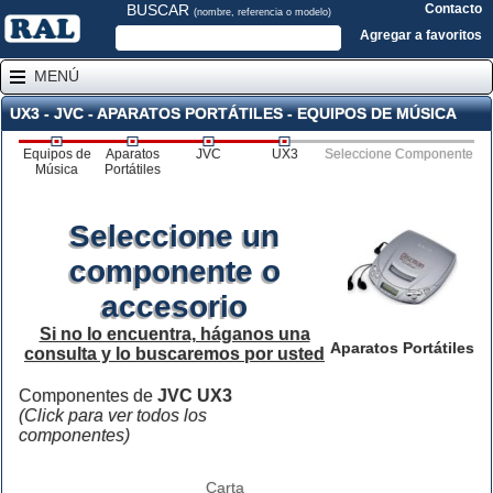
BUSCAR
Contacto
(nombre, referencia o modelo)
Agregar a favoritos
MENÚ
UX3 - JVC - APARATOS PORTÁTILES - EQUIPOS DE MÚSICA
Equipos de
Aparatos
JVC
UX3
Seleccione Componente
Música
Portátiles
Seleccione un
componente o
accesorio
Si no lo encuentra, háganos una
Aparatos Portátiles
consulta y lo buscaremos por usted
Componentes de
JVC UX3
(Click para ver todos los
componentes)
Carta