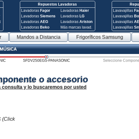
Repuestos Lavadoras
Repue
Lavadoras
Fagor
Lavadoras
Haier
Lavavajillas
Fa
y
Lavadoras
Siemens
Lavadoras
LG
Lavavajillas
Bo
t
Lavadoras
AEG
Lavadoras
Ariston
Lavavajillas
A
Lavadoras
Beko
Más marcas lavad.
Lavavajillas
S
r
Mandos a Distancia
Frigoríficos Samsung
 MÚSICA
NIC
SFDV250EGS-PANASONIC
Seleccione Compone
mponente o accesorio
a consulta y lo buscaremos por usted
C
(Click