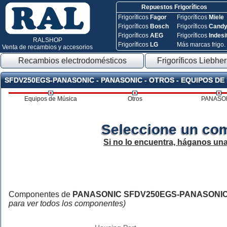
Repuestos Frigoríficos
Frigoríficos
Fagor
Frigoríficos
Miele
Frigoríficos
Bosch
Frigoríficos
Cand
Frigoríficos
AEG
Frigoríficos
Indesi
RALSHOP
Frigoríficos
LG
Más marcas frigo.
Venta de recambios y accesorios
Recambios electrodomésticos
Frigoríficos Liebher
SFDV250EGS-PANASONIC - PANASONIC - OTROS - EQUIPOS DE
Equipos de Música
Otros
PANASO
Seleccione un co
Si no lo encuentra, háganos un
Componentes de
PANASONIC SFDV250EGS-PANASONI
para ver todos los componentes)