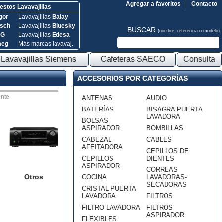
Agregar a favoritos
Contacto
stos Lavavajillas
gor
Lavavajillas
Balay
sch
Lavavajillas
Bluesky
BUSCAR
(nombre, referencia o modelo)
EG
Lavavajillas
Edesa
meg
Más marcas lavavaj.
Lavavajillas Siemens
Cafeteras SAECO
Consulta
ACCESORIOS POR CATEGORÍAS
nte
ANTENAS
AUDIO
BATERÍAS
BISAGRA PUERTA
LAVADORA
BOLSAS
ASPIRADOR
BOMBILLAS
CABEZAL
CABLES
AFEITADORA
CEPILLOS DE
CEPILLOS
DIENTES
ASPIRADOR
CORREAS
Otros
COCINA
LAVADORAS-
SECADORAS
CRISTAL PUERTA
LAVADORA
FILTROS
FILTRO LAVADORA
FILTROS
ASPIRADOR
FLEXIBLES