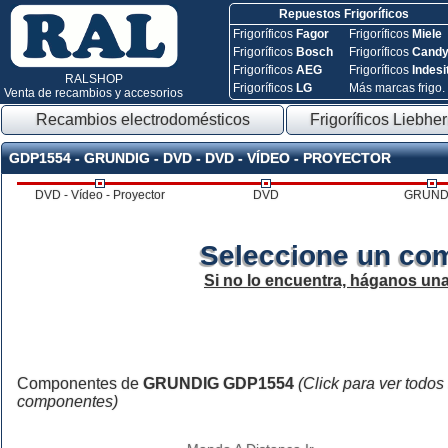
Repuestos Frigoríficos
Frigoríficos
Fagor
Frigoríficos
Miele
Frigoríficos
Bosch
Frigoríficos
Cand
Frigoríficos
AEG
Frigoríficos
Indesi
RALSHOP
Frigoríficos
LG
Más marcas frigo.
Venta de recambios y accesorios
Recambios electrodomésticos
Frigoríficos Liebher
GDP1554 - GRUNDIG - DVD - DVD - VÍDEO - PROYECTOR
DVD - Vídeo - Proyector
DVD
GRUND
Seleccione un co
Si no lo encuentra, háganos un
Componentes de
GRUNDIG GDP1554
(Click para ver todos
componentes)