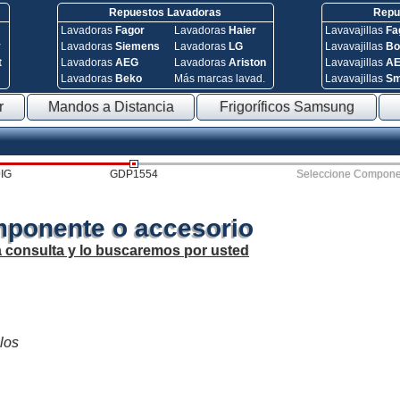
Repuestos Lavadoras
Repue
Lavadoras
Fagor
Lavadoras
Haier
Lavavajillas
Fa
y
Lavadoras
Siemens
Lavadoras
LG
Lavavajillas
Bo
t
Lavadoras
AEG
Lavadoras
Ariston
Lavavajillas
A
Lavadoras
Beko
Más marcas lavad.
Lavavajillas
S
r
Mandos a Distancia
Frigoríficos Samsung
IG
GDP1554
Seleccione Compone
mponente o accesorio
a consulta y lo buscaremos por usted
 los