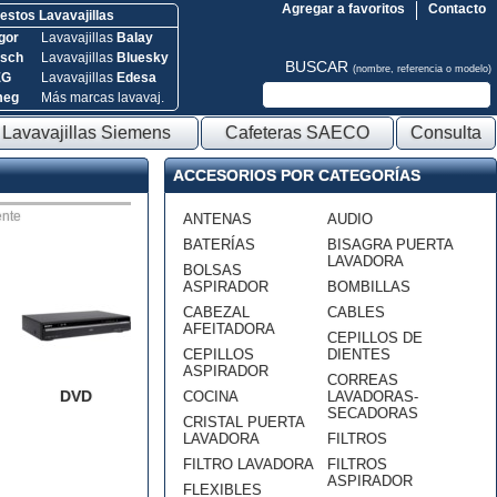
Agregar a favoritos
Contacto
stos Lavavajillas
gor
Lavavajillas
Balay
sch
Lavavajillas
Bluesky
BUSCAR
(nombre, referencia o modelo)
EG
Lavavajillas
Edesa
meg
Más marcas lavavaj.
Lavavajillas Siemens
Cafeteras SAECO
Consulta
ACCESORIOS POR CATEGORÍAS
nte
ANTENAS
AUDIO
BATERÍAS
BISAGRA PUERTA
LAVADORA
BOLSAS
ASPIRADOR
BOMBILLAS
CABEZAL
CABLES
AFEITADORA
CEPILLOS DE
CEPILLOS
DIENTES
ASPIRADOR
CORREAS
DVD
COCINA
LAVADORAS-
SECADORAS
CRISTAL PUERTA
LAVADORA
FILTROS
FILTRO LAVADORA
FILTROS
ASPIRADOR
FLEXIBLES