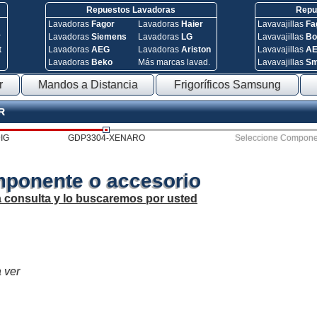
Repuestos Lavadoras
Repue
Lavadoras
Fagor
Lavadoras
Haier
Lavavajillas
Fa
y
Lavadoras
Siemens
Lavadoras
LG
Lavavajillas
Bo
t
Lavadoras
AEG
Lavadoras
Ariston
Lavavajillas
A
Lavadoras
Beko
Más marcas lavad.
Lavavajillas
S
r
Mandos a Distancia
Frigoríficos Samsung
R
IG
GDP3304-XENARO
Seleccione Compone
mponente o accesorio
a consulta y lo buscaremos por usted
a ver