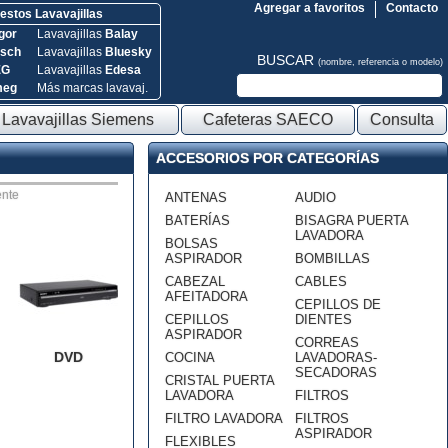
Agregar a favoritos
Contacto
stos Lavavajillas
gor
Lavavajillas
Balay
sch
Lavavajillas
Bluesky
BUSCAR
(nombre, referencia o modelo)
EG
Lavavajillas
Edesa
meg
Más marcas lavavaj.
Lavavajillas Siemens
Cafeteras SAECO
Consulta
ACCESORIOS POR CATEGORÍAS
nte
ANTENAS
AUDIO
BATERÍAS
BISAGRA PUERTA
LAVADORA
BOLSAS
ASPIRADOR
BOMBILLAS
CABEZAL
CABLES
AFEITADORA
CEPILLOS DE
CEPILLOS
DIENTES
ASPIRADOR
CORREAS
DVD
COCINA
LAVADORAS-
SECADORAS
CRISTAL PUERTA
LAVADORA
FILTROS
FILTRO LAVADORA
FILTROS
ASPIRADOR
FLEXIBLES