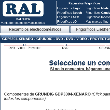
Repuestos Frigoríficos
Frigoríficos
Fagor
Frigoríficos
Miele
Frigoríficos
Bosch
Frigoríficos
Cand
Frigoríficos
AEG
Frigoríficos
Indesi
RALSHOP
Frigoríficos
LG
Más marcas frigo.
Venta de recambios y accesorios
Recambios electrodomésticos
Frigoríficos Liebher
GDP3304-XENARO - GRUNDIG - DVD - DVD - VÍDEO - PROYECTO
DVD - Vídeo - Proyector
DVD
GRUND
Seleccione un co
Si no lo encuentra, háganos un
Componentes de
GRUNDIG GDP3304-XENARO
(Click par
todos los componentes)