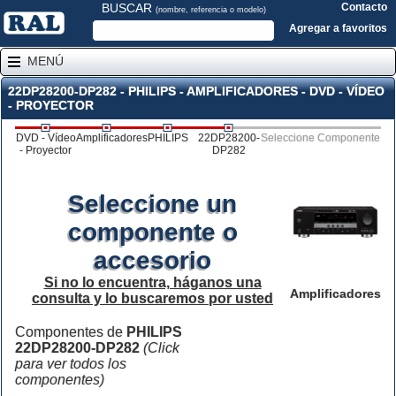
BUSCAR
Contacto
(nombre, referencia o modelo)
Agregar a favoritos
MENÚ
22DP28200-DP282 - PHILIPS - AMPLIFICADORES - DVD - VÍDEO
- PROYECTOR
DVD - Vídeo
Amplificadores
PHILIPS
22DP28200-
Seleccione Componente
- Proyector
DP282
Seleccione un
componente o
accesorio
Si no lo encuentra, háganos una
Amplificadores
consulta y lo buscaremos por usted
Componentes de
PHILIPS
22DP28200-DP282
(Click
para ver todos los
componentes)